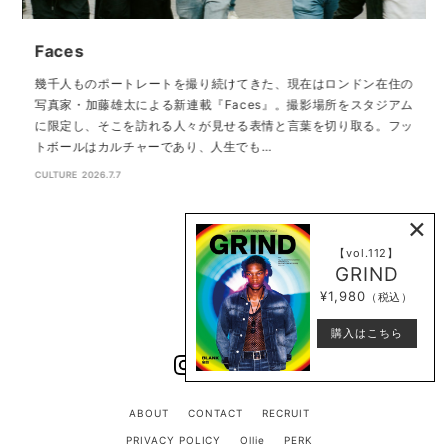
Faces
S
幾千人ものポートレートを撮り続けてきた、現在はロンドン在住の
写真家・加藤雄太による新連載『Faces』。撮影場所をスタジアム
C
に限定し、そこを訪れる人々が見せる表情と言葉を切り取る。フッ
ない
トボールはカルチャーであり、人生でも…
゙
・
CULTURE
2026.7.7
×
【vol.112】
GRIND
¥1,980
（税込）
購入はこちら
ABOUT
CONTACT
RECRUIT
PRIVACY POLICY
Ollie
PERK