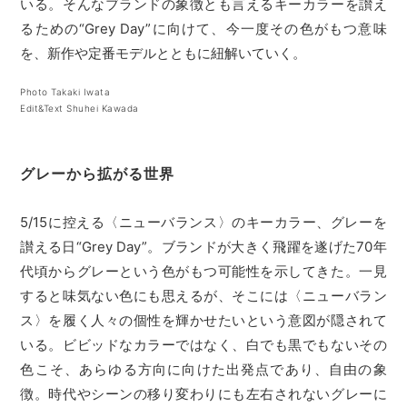
いる。そんなブランドの象徴とも言えるキーカラーを讃え
るための“Grey Day”に向けて、今一度その色がもつ意味
を、新作や定番モデルとともに紐解いていく。
Photo Takaki Iwata
Edit&Text Shuhei Kawada
グレーから拡がる世界
5/15に控える〈ニューバランス〉のキーカラー、グレーを
讃える日“Grey Day”。ブランドが大きく飛躍を遂げた70年
代頃からグレーという色がもつ可能性を示してきた。一見
すると味気ない色にも思えるが、そこには〈ニューバラン
ス〉を履く人々の個性を輝かせたいという意図が隠されて
いる。ビビッドなカラーではなく、白でも黒でもないその
色こそ、あらゆる方向に向けた出発点であり、自由の象
徴。時代やシーンの移り変わりにも左右されないグレーに