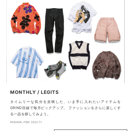
MONTHLY / LEGITS
タイムリーな気分を反映した、いま手に入れたいアイテムを
GRIND目線で毎月ピックアップ。 ファッションをさらに楽しくす
る一品を探してみよう。
の
N
丸
FASHION
,
ITEM
2022.7.1
ト