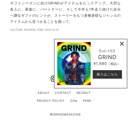
ギフトシーズンに向けGRINDがアイテムをピックアップ。大切な
“
友人に、家族に、パートナーに、そして今年も1年走り抜けた自分
の
へ贈るギフトのヒントが、ストーリーをもつ多種多様なジャンルの
現
アイテムから見つかることを願って。
C
豊
CULTURE
,
FASHION
,
ITEM
2025.12.13
C
×
【vol.112】
GRIND
¥1,980
（税込）
購入はこちら
ABOUT
CONTACT
RECRUIT
PRIVACY POLICY
Ollie
PERK
©GRINDMAGAZINE