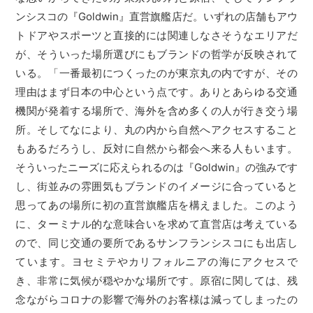
ンシスコの『Goldwin』直営旗艦店だ。いずれの店舗もアウ
トドアやスポーツと直接的には関連しなさそうなエリアだ
が、そういった場所選びにもブランドの哲学が反映されて
いる。「一番最初につくったのが東京丸の内ですが、その
理由はまず日本の中心という点です。ありとあらゆる交通
機関が発着する場所で、海外を含め多くの人が行き交う場
所。そしてなにより、丸の内から自然へアクセスすること
もあるだろうし、反対に自然から都会へ来る人もいます。
そういったニーズに応えられるのは『Goldwin』の強みです
し、街並みの雰囲気もブランドのイメージに合っていると
思ってあの場所に初の直営旗艦店を構えました。このよう
に、ターミナル的な意味合いを求めて直営店は考えている
ので、同じ交通の要所であるサンフランシスコにも出店し
ています。ヨセミテやカリフォルニアの海にアクセスで
き、非常に気候が穏やかな場所です。原宿に関しては、残
念ながらコロナの影響で海外のお客様は減ってしまったの