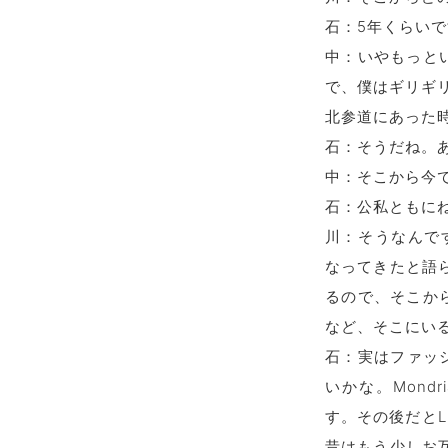
石：5年くらい
中：いやもっと
で、僕はギリギ
北参道にあった
石：そうだね。
中：そこから今
石：公私ともに
川：そうなんで
なってきたと語
るので、そこか
など、そこにい
石：実はファッ
いかな。Mondr
す。その後だとLi
昔はもう少しお