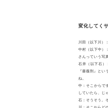
変化してく
川田（以下川）
中村（以下中）
さんっていう写真
石井（以下石）
『薔薇刑』とい
ね。
中：そこからで
していたら、じ
石：そうそう。
川：そこからど