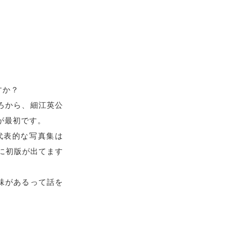
すか？
ろから、細江英公
のが最初です。
代表的な写真集は
に初版が出てます
味があるって話を