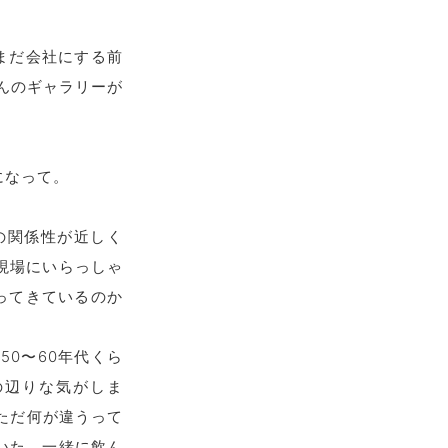
まだ会社にする前
んのギャラリーが
になって。
の関係性が近しく
現場にいらっしゃ
ってきているのか
0〜60年代くら
とその辺りな気がしま
ね。ただ何が違うって
いた。一緒に飲ん