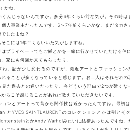
ですかね。
いくんじゃないんですか。多分6年くらい前な気が。その時は
リ個人事業主だったんです。6〜7年前くらいかな。まだタカさ
時でしたよね？
あそこには1年半くらいいた気がしますね。
ではプライベートでもご飯とかを一緒に行かせていただける仲
ね。家にも何回か来てもらったり。
すね。話が少し変わるのですが、最近アートとファッション
られることが多くなっていると感じます。お二人はそれぞれの
ら見た過去との違いだったり、今どういう理由で2つが近くな
るからこそ感じることがあれば教えていただきたいです。
ションとアートって昔から関係性は近かったんですね。最初は5
ian とYVES SAINTLAURENTのコレクションとかは割
chtensteinとかAndy Warholみたいに結構あったんです
互いに行き来があったと思うんです。いろんな人が出入りして