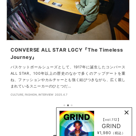
CONVERSE ALL STAR LGCY『The Timeless
T
Journey』
バスケットボールシューズとして、1917年に誕生したコンバース
ー
ALL STAR。100年以上の歴史のなかで多くのアップデートを重
ガ
ね、ファッションやカルチャーとも強く結びつきながら、広く親し
ソ
まれているスニーカーのひとつだ…
CULTURE
,
FASHION
,
INTERVIEW
2025.4.7
C
×
【vol.112】
GRIND
¥1,980
（税込）