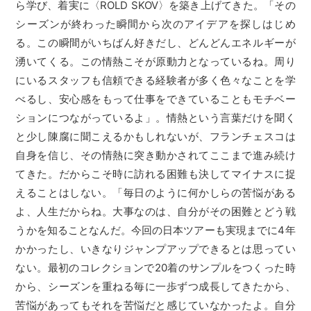
ら学び、着実に〈ROLD SKOV〉を築き上げてきた。「その
シーズンが終わった瞬間から次のアイデアを探しはじめ
る。この瞬間がいちばん好きだし、どんどんエネルギーが
湧いてくる。この情熱こそが原動力となっているね。周り
にいるスタッフも信頼できる経験者が多く色々なことを学
べるし、安心感をもって仕事をできていることもモチベー
ションにつながっているよ」。情熱という言葉だけを聞く
と少し陳腐に聞こえるかもしれないが、フランチェスコは
自身を信じ、その情熱に突き動かされてここまで進み続け
てきた。だからこそ時に訪れる困難も決してマイナスに捉
えることはしない。「毎日のように何かしらの苦悩がある
よ、人生だからね。大事なのは、自分がその困難とどう戦
うかを知ることなんだ。今回の日本ツアーも実現までに4年
かかったし、いきなりジャンプアップできるとは思ってい
ない。最初のコレクションで20着のサンプルをつくった時
から、シーズンを重ねる毎に一歩ずつ成長してきたから、
苦悩があってもそれを苦悩だと感じていなかったよ。自分