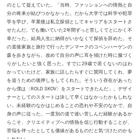
のとして捉えていた。「当時、ファッションへの情熱と自
分の将来が結びつかなかった。だから大学では科学や犯罪
学を学び、卒業後は私立探偵としてキャリアをスタートさ
せたんだ。でも働いていた2年間ずっと苦しくてとにかく不
幸だった。結局人生に納得がいかなくて探偵を辞めた。そ
の直後家族と旅行で行ったデンマークのコペンハーゲンの
森を歩きながら、改めて自分の声に耳を傾けた時に服づく
りがしたいと強く思った。すでに29歳で若くないのはわ
かっていたけど、家族に話したらすぐに賛同してくれ、夢
を追うための後押しをしてくれた。そういう存在があった
から僕は〈ROLD SKOV〉をスタートできたんだ」。デザイ
ナーとしてのスタートは決して早くはなかったかもしれな
い。未経験のなかはじめることの恐れや不安のなかで、自
身の声に従った。一度別の道で迷い苦しんだ経験があるか
らこそ、クリエイティブへの情熱を信じ行動することが、
苦悩を伴ったとしても価値があるものだと気づけたのかも
しれない。