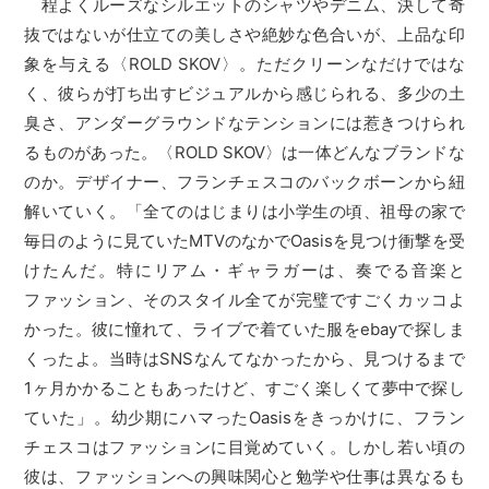
程よくルーズなシルエットのシャツやデニム、決して奇
抜ではないが仕立ての美しさや絶妙な色合いが、上品な印
象を与える〈ROLD SKOV〉。ただクリーンなだけではな
く、彼らが打ち出すビジュアルから感じられる、多少の土
臭さ、アンダーグラウンドなテンションには惹きつけられ
るものがあった。〈ROLD SKOV〉は一体どんなブランドな
のか。デザイナー、フランチェスコのバックボーンから紐
解いていく。「全てのはじまりは小学生の頃、祖母の家で
毎日のように見ていたMTVのなかでOasisを見つけ衝撃を受
けたんだ。特にリアム・ギャラガーは、奏でる音楽と
ファッション、そのスタイル全てが完璧ですごくカッコよ
かった。彼に憧れて、ライブで着ていた服をebayで探しま
くったよ。当時はSNSなんてなかったから、見つけるまで
1ヶ月かかることもあったけど、すごく楽しくて夢中で探し
ていた」。幼少期にハマったOasisをきっかけに、フラン
チェスコはファッションに目覚めていく。しかし若い頃の
彼は、ファッションへの興味関心と勉学や仕事は異なるも