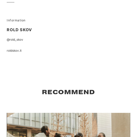
Information
ROLD SKOV
@rold_skov
roldskov.it
RECOMMEND