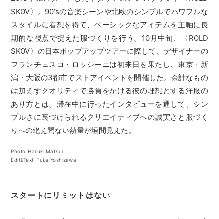
SKOV〉。90’sの音楽シーンや北欧のシンプルでパワフルな
スタイルに着想を得て、ベーシックなアイテムを主軸に長
期的な視点で捉えた服づくりを行う。10月中旬、〈ROLD
SKOV〉の日本ポップアップツアーに際して、デザイナーの
フランチェスコ・ロッシーニは初来日を果たし、東京・新
潟・大阪の3都市でストアイベントを開催した。余計なもの
は加えずクオリティで勝負をかける彼の理想とする洋服の
あり方とは。滞在中に行ったインタビューを通して、シン
プルさに裏づけられるクリエイティブへの誠実さと服づく
りへの絶え間ない熱量が垣間見えた。
Photo_Haruki Matsui
Edit&Text_Fuka Yoshizawa
スタートにリミットはない