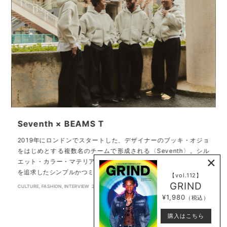
Seventh × BEAMS T
P
2019年にロンドンでスタートした、デザイナーのブッキ・オジョ
をはじめとする複数名のチームで形成される〈Seventh〉。シル
×
エット・カラー・マテリアルといった3点にフォーカスし、快適性
ok
を追求したシンプルかつミニマルなウ…
【vol.112】
GRIND
CULTURE
,
FASHION
,
INTERVIEW
2025.3.25
C
¥1,980
（税込）
購入はこちら