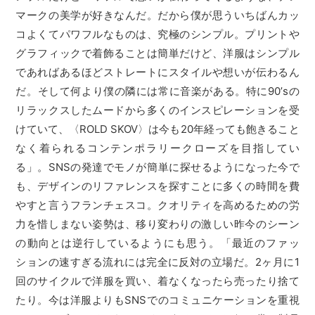
マークの美学が好きなんだ。だから僕が思ういちばんカッ
コよくてパワフルなものは、究極のシンプル。プリントや
グラフィックで着飾ることは簡単だけど、洋服はシンプル
であればあるほどストレートにスタイルや想いが伝わるん
だ。そして何より僕の隣には常に音楽がある。特に90’sの
リラックスしたムードから多くのインスピレーションを受
けていて、〈ROLD SKOV〉は今も20年経っても飽きること
なく着られるコンテンポラリークローズを目指してい
る」。SNSの発達でモノが簡単に探せるようになった今で
も、デザインのリファレンスを探すことに多くの時間を費
やすと言うフランチェスコ。クオリティを高めるための労
力を惜しまない姿勢は、移り変わりの激しい昨今のシーン
の動向とは逆行しているようにも思う。「最近のファッ
ションの速すぎる流れには完全に反対の立場だ。2ヶ月に1
回のサイクルで洋服を買い、着なくなったら売ったり捨て
たり。今は洋服よりもSNSでのコミュニケーションを重視