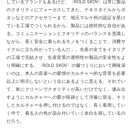
しているブランドもあるけど、〈ROLD SKOV〉は常に製品
のクオリティにフォーカスしてきた。テキスタイルからボ
タンなどのアクセサリーまで、地元マルケ州の認証を受け
ている工場でつくられるから、製品には絶対的な自信があ
る。コミュニケーションとクオリティのバランスを意識し
ながら、長く安全に着られるモノをつくることで、消費サ
イクルに立ち向かっているんだ」。生産の全てをイタリア
の工場で完結させ、生産背景の透明性や製品の安全性をよ
り明確にする。〈ROLD SKOV〉の服づくりにおいて興味深
いのは、本人の音楽への愛情やカルチャー的な背景を必要
以上に明示しないという点にあるように思える。それでい
て、単にクリーンでクオリティが高いだけでなく、滲み出
すようにカルチャーへの愛が痕跡として洋服に宿る。そう
したカルチャーを押し付けるのではなく、長く着用してい
く中で、着る人の色が染み付いていく余白を残しているの
だろう。