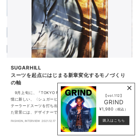
SUGARHILL
スーツを起点にはじまる新章変化するモノづくり
の軸
×
ら
て
9月上旬に、『TOKYO FASHION AWARD』を受賞したことも記
【vol.112】
の
憶に新しい、〈シュガーヒル〉。今シーズンはブランドとして初の
GRIND
テーラードスーツを打ち出しているのだが、このアイテムが誕生し
¥1,980
（税込）
た背景には、デザイナーであ…
C
購入はこちら
FASHION
,
INTERVIEW
2021.12.17