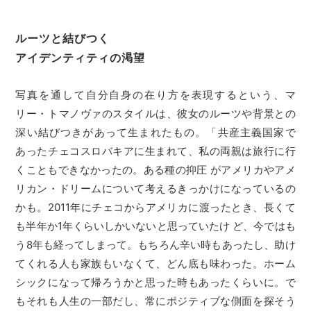
ルーツと結びつく
アイデンティティの渇望
写真を通して自分自身の在り方を表現するという、マ
リー・トマノヴァのスタイルは、彼女のルーツや背景との
深い結びつきがあって生まれたもの。「共産主義国家で
あったチェコスロバキアに生まれて、私の両親は旅行に行
くこともできなかったの。ある種の抑圧 がアメリカやアメ
リカン・ドリームについて考えるきっかけになっているの
かも。2011年にチェコからアメリカに渡ったとき、長くて
も半年か1年くらいしかいないと思っていたけ ど、今ではも
う8年も経ってしまって。もちろん辛い時もあったし、助け
てくれる人も家族もいなくて、どん底も味わった。ホーム
シックになって帰ろうかと思った時もあったくらいに。で
もそれも人生の一部だし、常にポジティブな側面を探そう