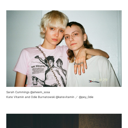
Sarah Cummings
@aheem_sosa
Kate Vitamin and Odie Burnatowski
@katevitamin
／
@pey_0die