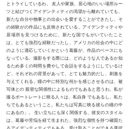
とトライしているわ。 友人や家族、居心地のいい場所ルー
ツと結びつくアイデンティティの渇望から離れていても、
新たな自分や物事との出会いを愛することができたし、そ
の経験がの作品にも反映されている。アイデンティティや
居場所を見つけるために、新たな国でもがいていたこと
は、とても強烈な経験だったし、アメリカの社会の中にど
のように適応していくかという葛藤が、作品のベースにも
なっている。撮影をする際には、どのような人であるか知
るため多くの時間を費やして会話をするようにしているけ
ど、それぞれの背景があって、とても魅力的だし、刺激を
与えてくれる。瞳の中に特別な何かを感じさせるのは、被
写体との 親密な関係性によるものでもあると思うわ。私が
撮るポートレートに映る人々は、私自身 でもあるし、私た
ちでもあるということ。私たちは写真に映る彼らの瞳の中
にあるの」。 生い立ちにも深く関係する、彼女のスタイル
は、葛藤や苦悩を経て生まれた、強烈な個性を持つ確固た
るアイデンティティでもある。受け取ることができる選択