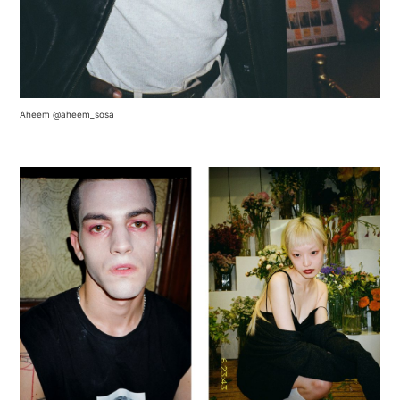
Aheem
@aheem_sosa