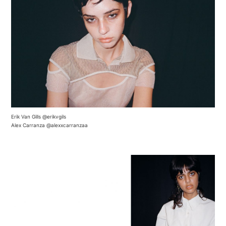
Erik Van Gills
@erikvgils
Alex Carranza
@alexxcarranzaa