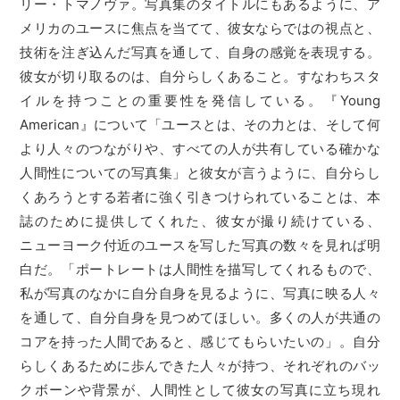
リー・トマノヴァ。写真集のタイトルにもあるように、ア
メリカのユースに焦点を当てて、彼女ならではの視点と、
技術を注ぎ込んだ写真を通して、自身の感覚を表現する。
彼女が切り取るのは、自分らしくあること。すなわちスタ
イルを持つことの重要性を発信している。『Young
American』について「ユースとは、その力とは、そして何
より人々のつながりや、すべての人が共有している確かな
人間性についての写真集」と彼女が言うように、自分らし
くあろうとする若者に強く引きつけられていることは、本
誌のために提供してくれた、彼女が撮り続けている、
ニューヨーク付近のユースを写した写真の数々を見れば明
白だ。「ポートレートは人間性を描写してくれるもので、
私が写真のなかに自分自身を見るように、写真に映る人々
を通して、自分自身を見つめてほしい。多くの人が共通の
コアを持った人間であると、感じてもらいたいの」。自分
らしくあるために歩んできた人々が持つ、それぞれのバッ
クボーンや背景が、人間性として彼女の写真に立ち現れ