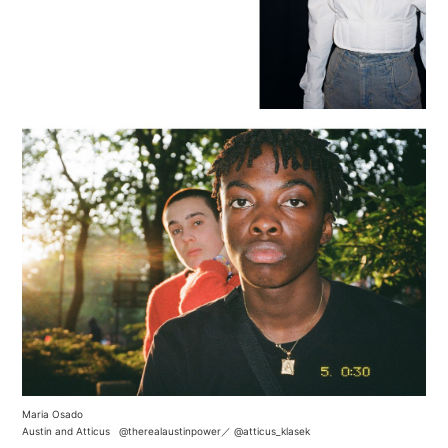
Maria Osado
Austin and Atticus
@therealaustinpower
／
@atticus_klasek