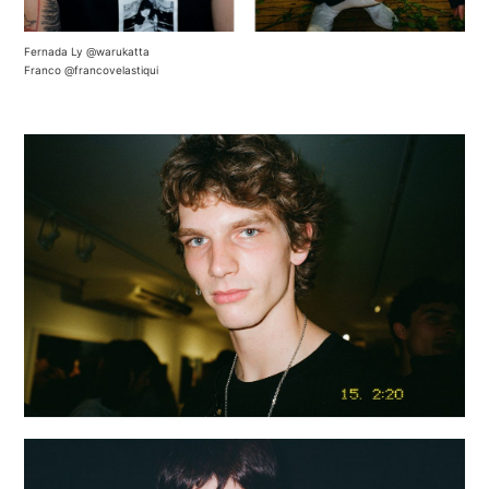
Fernada Ly
@warukatta
Franco
@francovelastiqui