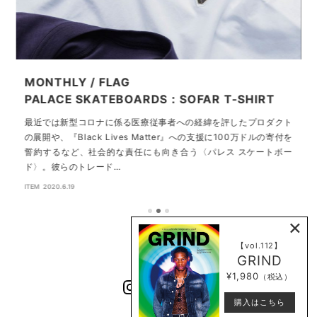
MONTHLY / FLAG
P
PALACE SKATEBOARDS：SOFAR T-SHIRT
最近では新型コロナに係る医療従事者への経緯を評したプロダクト
の展開や、『Black Lives Matter』への支援に100万ドルの寄付を
誓約するなど、社会的な責任にも向き合う〈パレス スケートボー
ド〉。彼らのトレード…
C
ITEM
2020.6.19
×
【vol.112】
GRIND
¥1,980
（税込）
購入はこちら