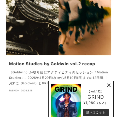
Motion Studies by Goldwin vol.2 recap
A
〈Goldwin〉が取り組むアクティビティのセッション『Motion
Studies』。2026年4月29日(水)から5月10日(日)までの12日間、1
F
。
×
月末に〈Goldwin〉とGRINDとともに行なったランニングセッシ…
ひ
日
FASHION
2026.5.15
【vol.112】
GRIND
¥1,980
（税込）
購入はこちら