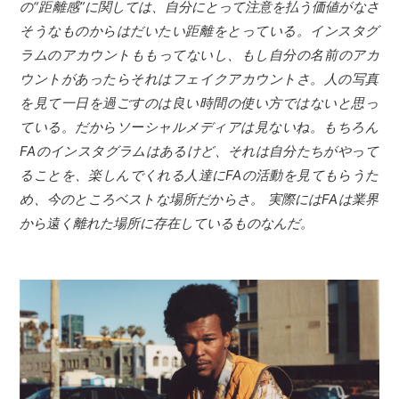
の“距離感”に関しては、自分にとって注意を払う価値がなさ
そうなものからはだいたい距離をとっている。インスタグ
ラムのアカウントももってないし、もし自分の名前のアカ
ウントがあったらそれはフェイクアカウントさ。人の写真
を見て一日を過ごすのは良い時間の使い方ではないと思っ
ている。だからソーシャルメディアは見ないね。もちろん
FAのインスタグラムはあるけど、それは自分たちがやって
ることを、楽しんでくれる人達にFAの活動を見てもらうた
め、今のところベストな場所だからさ。 実際にはFAは業界
から遠く離れた場所に存在しているものなんだ。