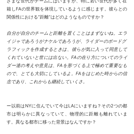
ざまな世代がチームにはいますが、特に若い世代が多く在
籍しFAの世界観を体現しているように感じます。彼らとの
関係性における“距離”はどのようなものですか？
自分が自分のチームと距離を置くことはまずないね。エラ
イジャであろうがナケルであろうが、ライダーのボードグ
ラフィックを作成するときは、彼らが気に入って同意して
くれていないと世には出ない。FAの在り方についてのライ
ダー達の考えや意見は、FAを形づくる上で極めて重要なも
ので、とても大切にしているよ。FAをはじめた時からの信
念であり、これからも継続していくさ。
ー以前はNYに住んでいて今はLAにいますね？その2つの都
市は明らかに異なっていて、物理的に距離も離れていま
す。異なる都市に移った背景はなんですか？