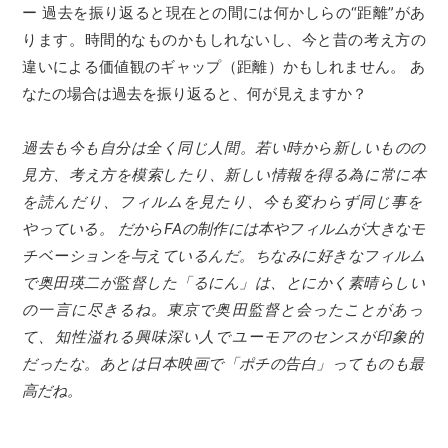
ー 過去を振り返ると現在との間には何かしらの“距離”があ
ります。時間的なものかもしれないし、今と昔の考え方の
違いによる価値観のギャップ（距離）かもしれません。 あ
なたの場合は過去を振り返ると、何が見えますか？
過去も今も自分は全く同じ人間。若い時から新しいものの
見方、考え方を模索したり、新しい情報を得る為に常に本
を読んだり、フィルムを見たり、今も変わらず同じ事を
やっている。 だからFAの制作には本やフィルムが大きなモ
チベーションを与えているんだ。ちなみに好きなフィルム
で奥田瑛二が監督した「るにん」は、とにかく素晴らしい
の一言に尽きるね。東京で奥田監督と会ったことがあっ
て、知性溢れる興味深い人でユーモアのセンスが印象的
だったな。あとは日本映画で「ポチの告白」ってものも最
高だね。