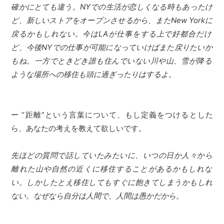
確かにとても違う。NYでの生活が恋しくなる時もあったけ
ど、新しいストアをオープンさせるから、またNew Yorkに
戻るかもしれない。今はLAが仕事をする上で好都合だけ
ど、今後NYでの仕事が可能になっていけばまた戻りたいか
もね。一方でときどき誰も住んでいない川や山、雪が降る
ような場所への移住も頭に過ぎったりはするよ。
ー “距離”という言葉について、もし定義をつけるとした
ら、あなたの考えを教えて欲しいです。
先ほどの質問で話していたみたいに、いつの日か人々から
離れた山や自然の近くに移住することがあるかもしれな
い。しかしたとえ移住してもすぐに飽きてしまうかもしれ
ない。なぜなら自分は人間で、人間は愚かだから。