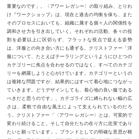
重要なのです」。〈アワー レガシー〉の取り組み、とりわ
け『ワークショップ』は、現在と過去の均衡を保ち、また
そのプロセスにおいても、組織に属する個々人の関係性を
調和させ力を引き出していく。それぞれの活動、各々の役
割を必要以上に区切らず、フラットな視点で捉える姿勢
は、洋服との向き合い方にも通ずる。クリストファー「洋
服について、たとえばテーラリングというようにひとつの
カテゴリーに焦点を合わせるのではなく、すべてのカテゴ
リーを網羅しようと心がけています。カテゴリーというの
は複雑な問題ですが、結果的にはすべて着心地につながっ
ていきます。どうデザインしても、着心地の良い服である
べきだと思うのです」。カテゴライズに縛られない幅の広
さは、柔軟で自由な風土によって支えられているのだろ
う。クリストファー「〈アワー レガシー〉とは、可変的で
変わり続けること。そして自分たちの在り方に忠実であり
たいと願っています」。ブランドとしての明確な意思が根