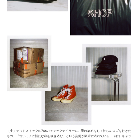
（中）デッドストックの70sのチャックテイラーに、重ね染めをして彼らのロゴを付けた
もの。「古いモノに新たな命を吹き込む」という姿勢が顕著に表れている。（右）キャッ