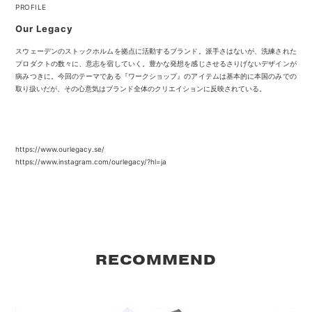
PROFILE
Our Legacy
スウェーデンのストックホルムを拠点に活動するブランド。派手さはないが、洗練された
プロダクトの数々に、意志を宿していく。豊かな発想を感じさせるさりげないデザインが
病みつきに。今回のテーマである『ワークショップ』のアイテムは基本的に本国のみでの
取り扱いだが、その心意気はブランド全体のクリエイションに反映されている。
https://www.ourlegacy.se/
https://www.instagram.com/ourlegacy/?hl=ja
RECOMMEND