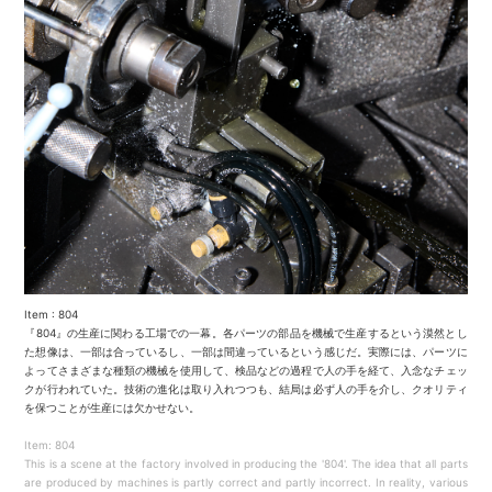
Item : 804
『804』の生産に関わる工場での一幕。各パーツの部品を機械で生産するという漠然とし
た想像は、一部は合っているし、一部は間違っているという感じだ。実際には、パーツに
よってさまざまな種類の機械を使用して、検品などの過程で人の手を経て、入念なチェッ
クが行われていた。技術の進化は取り入れつつも、結局は必ず人の手を介し、クオリティ
を保つことが生産には欠かせない。
Item: 804
This is a scene at the factory involved in producing the '804'. The idea that all parts
are produced by machines is partly correct and partly incorrect. In reality, various