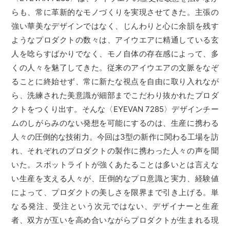
らも、常に革新的なモノづくりを実現させてきた。主張の
強い華美なデザインではなく、じんわりと心に余韻を残す
ようなプロダクトの数々は、アイウエアに精通している玄
人を唸らすばかりでなく、モノ自体の存在感によって、多
くの人々を魅了してきた。従来のアイウエアの文脈をなぞ
ることに終始せず、常に新たな視点を自由に取り入れなが
ら、洗練された美意識が細部までこだわり抜かれたプロダ
クトをつくり出す。そんな〈EYEVAN 7285〉デザインチー
ムのしがらみのない発想を可能にするのは、生産に携わる
人々の圧倒的な技術力。今回は3型の新作に関わる工場を訪
れ、それぞれのプロダクトの製作に携わった人々の声を聞
いた。スポットライトが強くあたることは多いとは言えな
い生産を支える人々が、圧倒的なプロ意識と実力、経験値
によって、プロダクトの美しさを限界まで引き上げる。単
なる発注、受注という次元ではない、デザイナーと生産
者、双方が互いを高め合いながらプロダクトが生まれる現