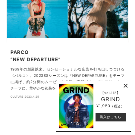
PARCO
A
“NEW DEPARTURE”
バ
を
F
1969年の創業以来、センセーショナルな広告を打ち出しつづける
都
〈パルコ〉。2023SSシーズンは『NEW DEPARTURE』をテーマ
×
に掲げ、約2分間のムービーを公開。寓話『トンボとアリ』をモ
チーフに、華やかな衣装を纏っ…
【vol.112】
CULTURE
2023.4.25
GRIND
¥1,980
（税込）
購入はこちら