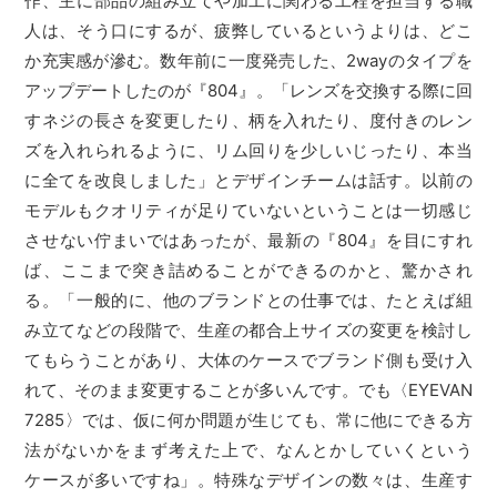
作、主に部品の組み立てや加工に関わる工程を担当する職
人は、そう口にするが、疲弊しているというよりは、どこ
か充実感が滲む。数年前に一度発売した、2wayのタイプを
アップデートしたのが『804』。「レンズを交換する際に回
すネジの長さを変更したり、柄を入れたり、度付きのレン
ズを入れられるように、リム回りを少しいじったり、本当
に全てを改良しました」とデザインチームは話す。以前の
モデルもクオリティが足りていないということは一切感じ
させない佇まいではあったが、最新の『804』を目にすれ
ば、ここまで突き詰めることができるのかと、驚かされ
る。「一般的に、他のブランドとの仕事では、たとえば組
み立てなどの段階で、生産の都合上サイズの変更を検討し
てもらうことがあり、大体のケースでブランド側も受け入
れて、そのまま変更することが多いんです。でも〈EYEVAN
7285〉では、仮に何か問題が生じても、常に他にできる方
法がないかをまず考えた上で、なんとかしていくという
ケースが多いですね」。特殊なデザインの数々は、生産す