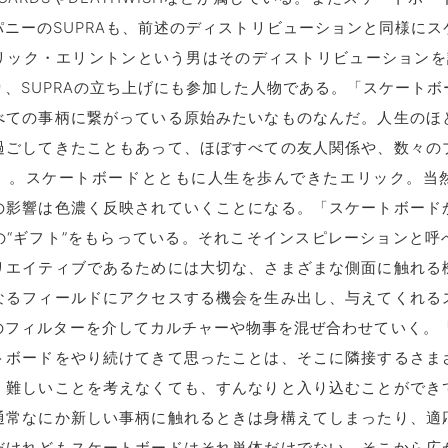
パニーのSUPRAも、前述のディストリビューションと同様にス
リック・エリントンという男はそのディストリビューションを
り、SUPRAの立ち上げにも参加した人物である。「スケートボ
べての事柄に繋がっている原始みたいなものなんだ。人生のほ
過ごしてきたこともあって、ほぼすべての友人関係や、数々の
」。スケートボードとともに人生を歩んできたエリック。当
の影響は色濃く反映されていくことになる。「スケートボード
の“ギフト”をもらっている。それこそインスピレーションと呼
リエイティブであるためには大切な、さまざまな側面に触れる
なるフィールドにアクセスする機会を生み出し、与えてくれる
のフィルターを介してカルチャーや物事を混ぜ合わせていく。「
トボードをやり続けてきて思ったことは、そこに隣接するさま
、難しいことを考えなくても、すんなりと入り込むことができ
通常なにか新しい事柄に触れるときは身構えてしまったり、適
だけれどもスケートボードはそれ単体だけでない、そこから広