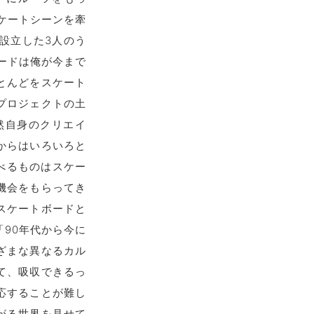
ケートシーンを牽
設立した3人のう
ードは俺が今まで
とんどをスケート
プロジェクトの土
然自身のクリエイ
からはいろいろと
べるものはスケー
機会をもらってき
スケートボードと
90年代から今に
ざまな異なるカル
て、吸収できるっ
応することが難し
がる世界を見せて